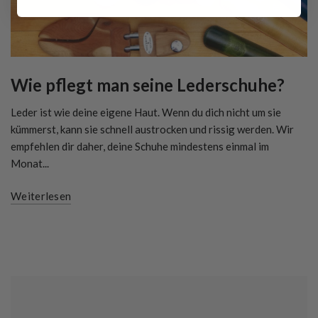
Wie pflegt man seine Lederschuhe?
Leder ist wie deine eigene Haut. Wenn du dich nicht um sie
kümmerst, kann sie schnell austrocken und rissig werden. Wir
empfehlen dir daher, deine Schuhe mindestens einmal im
Monat...
Weiterlesen