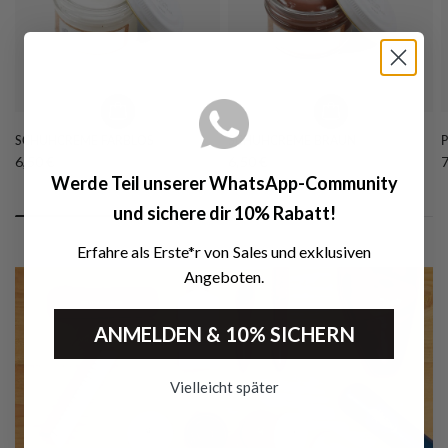
SCHUHCREME FARBLOS
SCHUHCREME BRAUN
6,50 €
6,50 €
7
Werde Teil unserer
WhatsApp-Community
und sichere dir 10%
Rabatt!
Erfahre als Erste*r von Sales und exklusiven
Angeboten.
ANMELDEN & 10% SICHERN
Vielleicht später