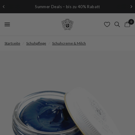
Summer Deals – bis zu 40% Rabatt
0
Startseite
/
Schuhpflege
/
Schuhcreme & Milch