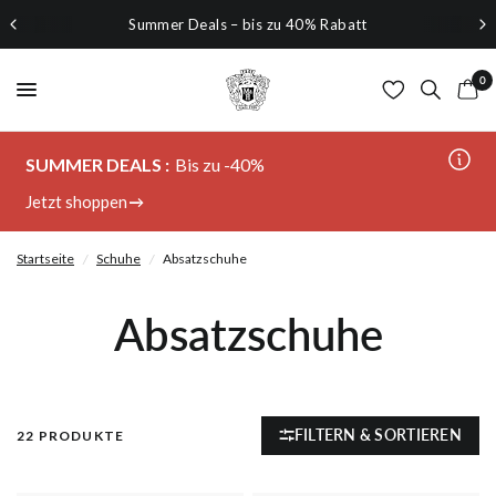
Summer Deals – bis zu 40% Rabatt
0
SUMMER DEALS :
Bis zu -40%
Jetzt shoppen
Startseite
/
Schuhe
/
Absatzschuhe
Absatzschuhe
FILTERN & SORTIEREN
22 PRODUKTE