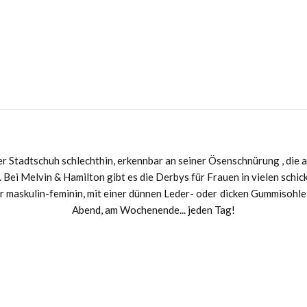
Werde Teil unserer
Wha
und sichere dir 
Erfahre als Erste*r von S
Angebote
er Stadtschuh schlechthin, erkennbar an seiner Ösenschnürung , die a
. Bei Melvin & Hamilton gibt es die Derbys für Frauen in vielen sch
r maskulin-feminin, mit einer dünnen Leder- oder dicken Gummisohle 
Scannen zum Anmelden – oder
Abend, am Wochenende... jeden Tag!
ANMELDEN & 10
Vielleicht s