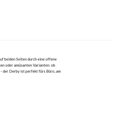
tsApp-Community
10%
Rabatt!
ales und exklusiven
n.
uf beiden Seiten durch eine offene
icken oder amüsanten Varianten: ob
- der Derby ist perfekt fürs Büro, am
 WhatsApp Web öffnen.
% SICHERN
päter