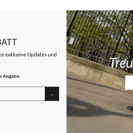
ATT
te exklusive Updates und
Treu
e Angabe
→︎