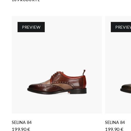
PREVIEW
PREVIE
IN DEN WARENKORB LEGEN
IN
SELINA 84
SELINA 84
199,90 €
199,90 €