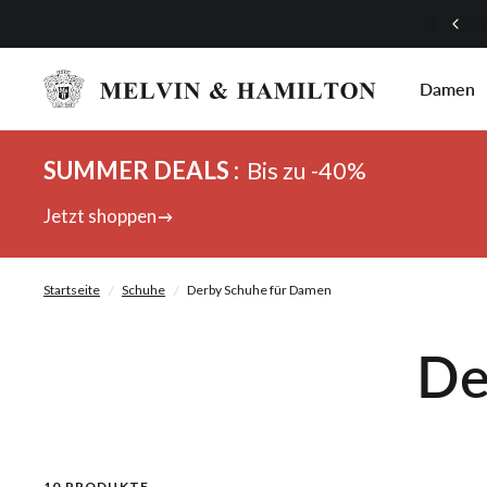
Mach mit bei unserem Treueprogramm!
Damen
SUMMER DEALS :
Bis zu -40%
Jetzt shoppen
Startseite
/
Schuhe
/
Derby Schuhe für Damen
De
10 PRODUKTE