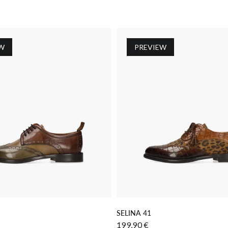
W
PREVIEW
 DEN WARENKORB LEGEN
IN DEN WARENKORB LE
SELINA 41
199,90 €