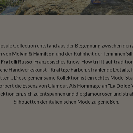
psule Collection entstand aus der Begegnung zwischen den 
n von
Melvin & Hamilton
und der Kühnheit der femininen Si
n
Fratelli Russo
. Französisches Know-How trifft auf tradition
ische Handwerkskunst - Kräftige Farben, strahlende Details, 
etten... Diese gemeinsame Kollektion ist ein echtes Mode-St
örpert die Essenz von Glamour. Als Hommage an
"La Dolce 
lektion ein, sich zu entspannen und die glamourösen und str
Silhouetten der italienischen Mode zu genießen.