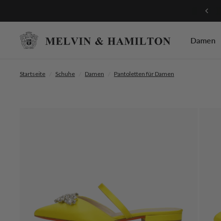
Mach mit bei unserem Treueprogramm!
Damen
Startseite
/
Schuhe
/
Damen
/
Pantoletten für Damen