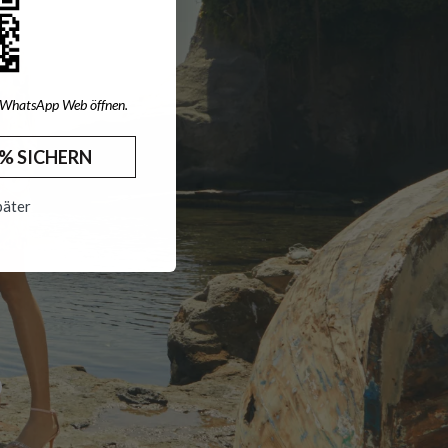
 WhatsApp Web öffnen.
% SICHERN
päter
93 €
49,90 €
174,93 €
90 €
167,93 €