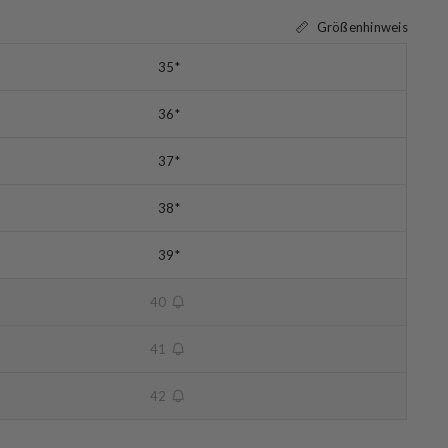
Größenhinweis
35
*
Begrenzter Vorrat
36
*
Begrenzter Vorrat
37
*
Begrenzter Vorrat
38
*
Begrenzter Vorrat
39
*
Begrenzter Vorrat
40
unavailable
41
unavailable
42
unavailable