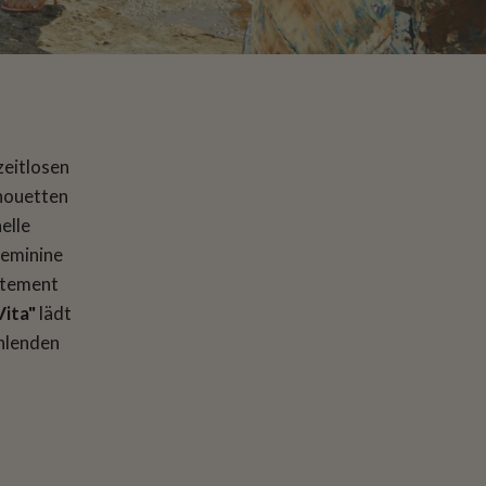
zeitlosen
lhouetten
elle
feminine
atement
Vita"
lädt
ahlenden