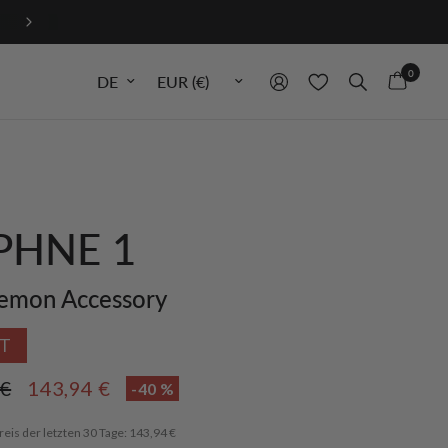
0
Sprache aktualisieren
Währung aktualisieren
PHNE 1
emon Accessory
T
 €
143,94 €
-40 %
reis der letzten 30 Tage: 143,94 €