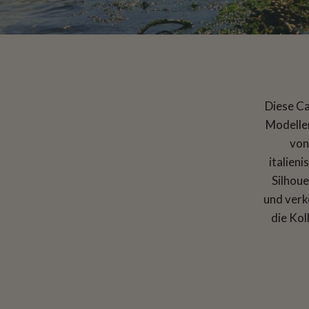
Diese Ca
Modelle
vo
italien
Silhou
und verk
die Kol