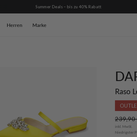
Summer Deals – bis zu 40% Rabatt
Herren
Marke
DA
Raso L
OUTLE
239,90
inkl. MwSt.
Niedrigster P