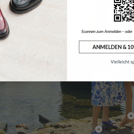
Scannen zum Anmelden – oder
ANMELDEN & 10
Vielleicht s
249,90 €
174,
2
239,
239,90 €
167,93 €