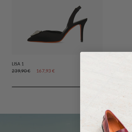
IN DEN WARENKORB
LISA 1
239,90 €
167,93 €