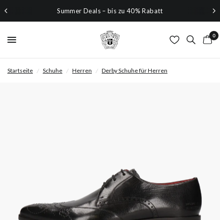
Summer Deals – bis zu 40% Rabatt
0
Startseite
/
Schuhe
/
Herren
/
Derby Schuhe für Herren