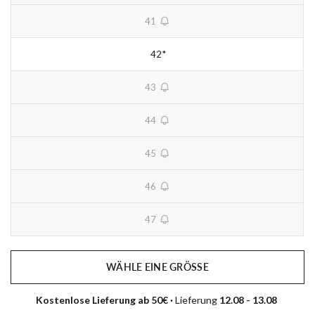
41
unavailable
42
*
Begrenzter Vorrat
43
unavailable
44
unavailable
45
unavailable
46
unavailable
47
unavailable
WÄHLE EINE GRÖSSE
Kostenlose Lieferung ab 50€ · 
Lieferung 
12.08 - 13.08 