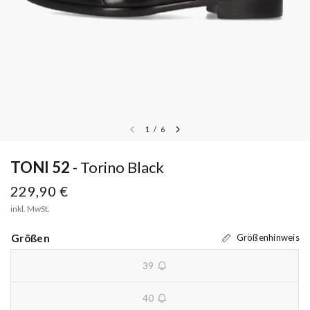
1
/
6
TONI 52
Torino Black
229,90 €
inkl. MwSt.
Größen
Größenhinweis
39
unavailable
40
unavailable