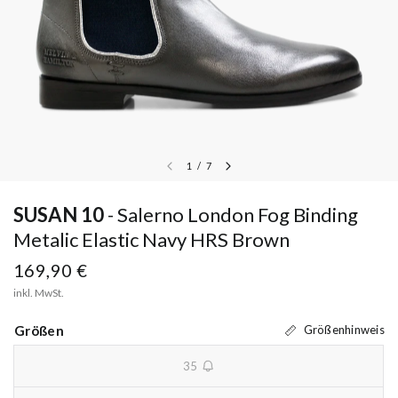
1
/
7
SUSAN 10
Salerno London Fog Binding
Metalic Elastic Navy HRS Brown
169,90 €
inkl. MwSt.
Größen
Größenhinweis
35
unavailable