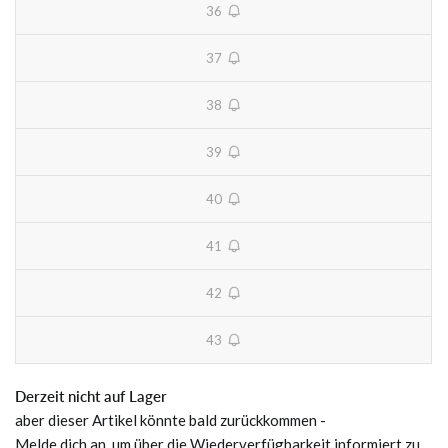
36
unavailable
37
unavailable
38
unavailable
39
unavailable
40
unavailable
41
unavailable
42
unavailable
43
unavailable
Derzeit nicht auf Lager
aber dieser Artikel könnte bald zurückkommen -
Melde dich an, um über die Wiederverfügbarkeit informiert zu