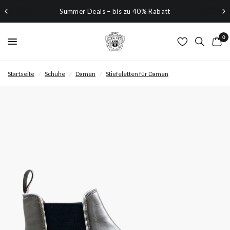
Summer Deals – bis zu 40% Rabatt
0
Startseite
/
Schuhe
/
Damen
/
Stiefeletten für Damen