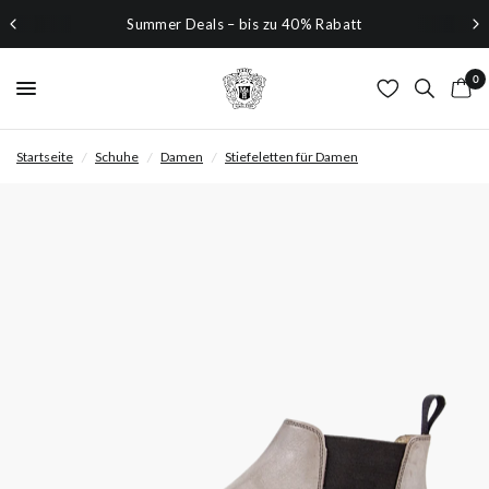
Summer Deals – bis zu 40% Rabatt
0
Startseite
/
Schuhe
/
Damen
/
Stiefeletten für Damen