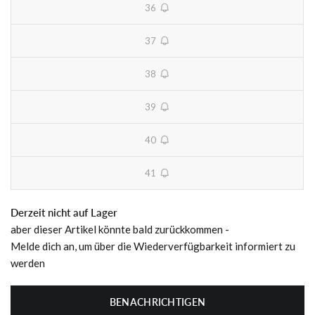
36
unavailable
37
unavailable
38
unavailable
39
unavailable
40
unavailable
41
unavailable
Derzeit nicht auf Lager
aber dieser Artikel könnte bald zurückkommen -
Melde dich an, um über die Wiederverfügbarkeit informiert zu
werden
BENACHRICHTIGEN