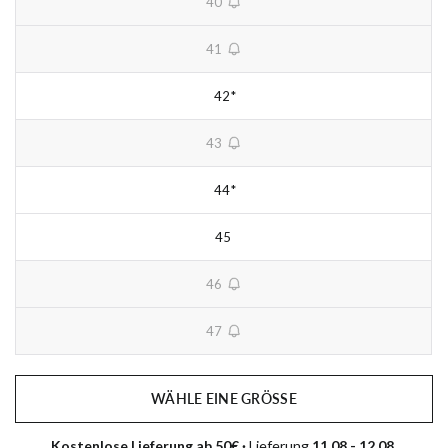
40
unavailable
41
unavailable
42
*
Begrenzter Vorrat
43
unavailable
44
*
Begrenzter Vorrat
45
46
unavailable
47
unavailable
WÄHLE EINE GRÖSSE
Kostenlose Lieferung ab 50€ · 
Lieferung 
11.08 - 12.08 