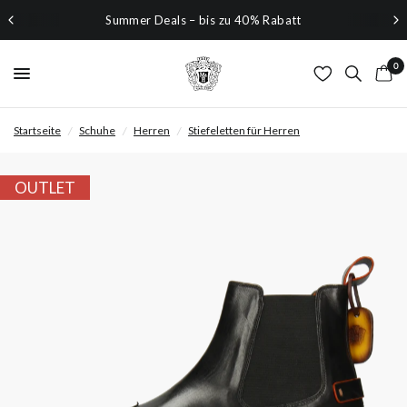
Summer Deals – bis zu 40% Rabatt
0
Startseite
/
Schuhe
/
Herren
/
Stiefeletten für Herren
OUTLET