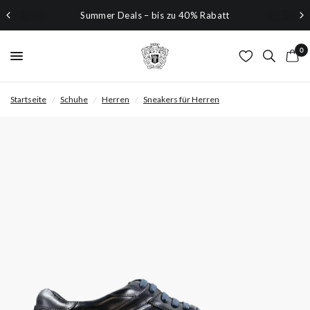
Summer Deals – bis zu 40% Rabatt
0
Startseite
/
Schuhe
/
Herren
/
Sneakers für Herren