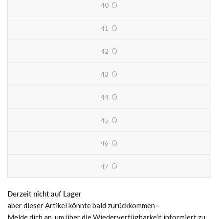
40
unavailable
41
unavailable
42
unavailable
43
unavailable
44
unavailable
45
unavailable
46
unavailable
47
unavailable
Derzeit nicht auf Lager
aber dieser Artikel könnte bald zurückkommen -
Melde dich an, um über die Wiederverfügbarkeit informiert zu