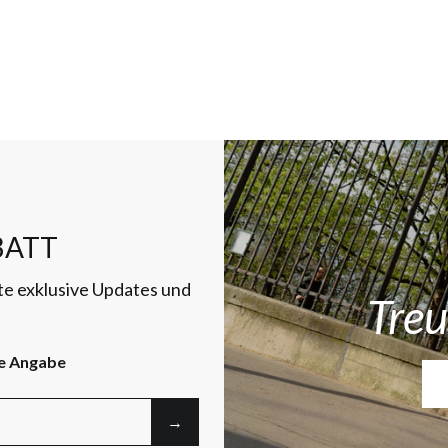
ATT
te exklusive Updates und
Treu
e Angabe
→︎