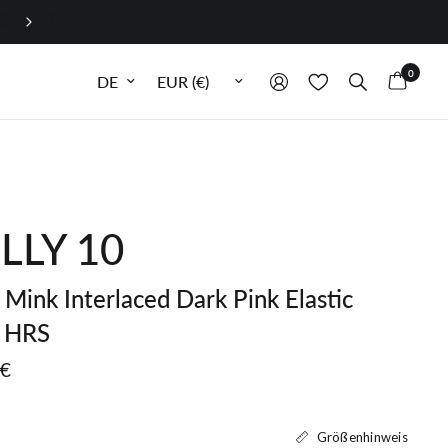
0
Sprache aktualisieren
Währung aktualisieren
LLY 10
c Mink Interlaced Dark Pink Elastic
e HRS
 €
Größenhinweis