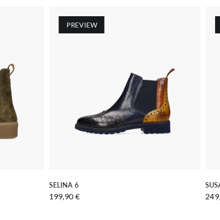
PREVIEW
GEN
IN DEN WARENKORB LEGEN
SELINA 6
SUS
199,90 €
249