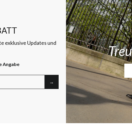
ATT
te exklusive Updates und
Treu
e Angabe
→︎