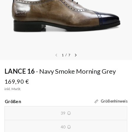
1
/
7
LANCE 16
Navy Smoke Morning Grey
169,90 €
inkl. MwSt.
Größen
Größenhinweis
39
unavailable
40
unavailable