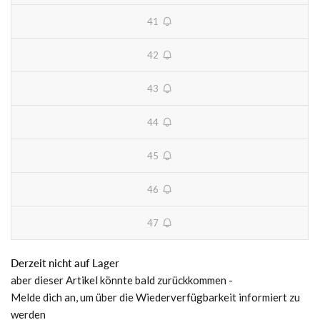
41
unavailable
42
unavailable
43
unavailable
44
unavailable
45
unavailable
46
unavailable
47
unavailable
Derzeit nicht auf Lager
aber dieser Artikel könnte bald zurückkommen -
Melde dich an, um über die Wiederverfügbarkeit informiert zu
werden