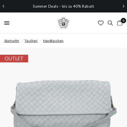
Summer Deals – bis zu 40% Rabatt
0
Startseite
/
Taschen
/
Handtaschen
OUTLET