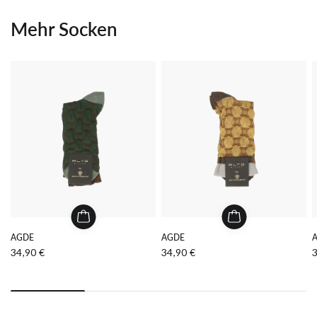
Mehr Socken
AGDE
AGDE
34,90 €
34,90 €
3