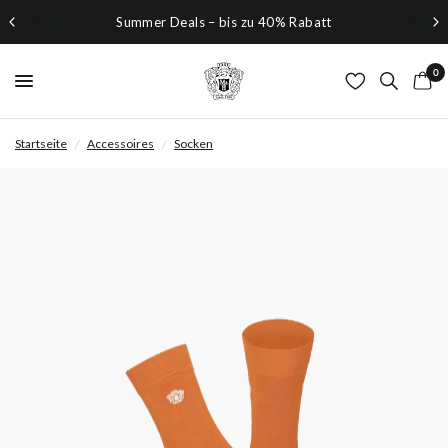
Summer Deals – bis zu 40% Rabatt
0
Startseite
/
Accessoires
/
Socken