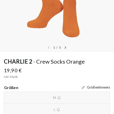
1
/
5
CHARLIE 2
Crew Socks Orange
19,90 €
inkl. MwSt.
Größen
Größenhinweis
M
unavailable
L
unavailable