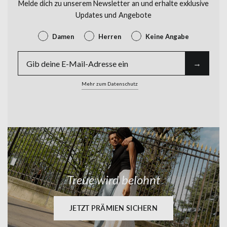
Melde dich zu unserem Newsletter an und erhalte exklusive
Updates und Angebote
Gender
Damen
Herren
Keine Angabe
E-Mail
→︎
Mehr zum Datenschutz
Treue wird belohnt
Werde Teil unserer
WhatsApp-Community
und sichere dir 10%
Rabatt!
JETZT PRÄMIEN SICHERN
Erfahre als Erste*r von Sales und exklusiven