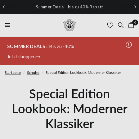
Summer Deals – bis zu 40% Rabatt
0
SUMMER DEALS :
Bis zu -40%
Jetzt shoppen
Startseite
/
Schuhe
/
Special Edition Lookbook: Moderner Klassiker
Special Edition
Lookbook: Moderner
Klassiker