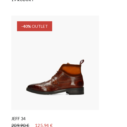
-40%
OUTLET
IN DEN WARENKORB LEGEN
JEFF 34
209,90 €
125,94 €