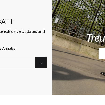
ATT
te exklusive Updates und
Treu
e Angabe
→︎