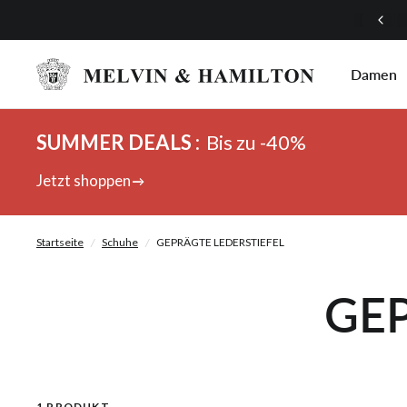
Mach mit bei unserem Treueprogramm!
Damen
SUMMER DEALS :
Bis zu -40%
Jetzt shoppen
Startseite
/
Schuhe
/
GEPRÄGTE LEDERSTIEFEL
GEP
1 PRODUKT