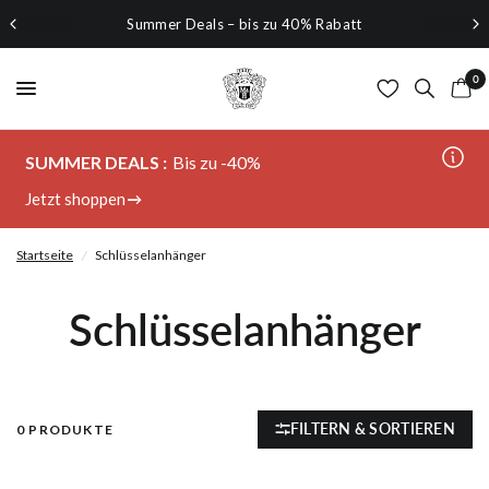
Summer Deals – bis zu 40% Rabatt
0
SUMMER DEALS :
Bis zu -40%
Jetzt shoppen
Startseite
/
Schlüsselanhänger
Schlüsselanhänger
FILTERN & SORTIEREN
0 PRODUKTE