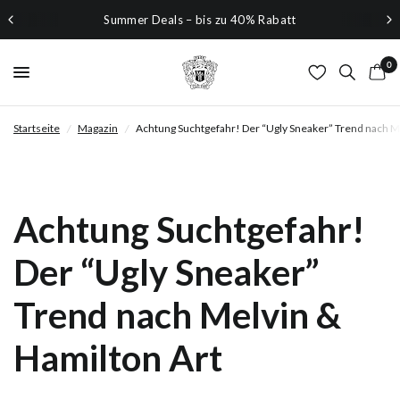
Summer Deals – bis zu 40% Rabatt
0
Startseite
/
Magazin
/
Achtung Suchtgefahr! Der “Ugly Sneaker” Trend nach M
Achtung Suchtgefahr!
Der “Ugly Sneaker”
Trend nach Melvin &
Hamilton Art